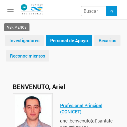
Toggle
navigation
VER MENOS
Investigadores
Personal de Apoyo
Becarios
Reconocimientos
BENVENUTO, Ariel
Profesional Principal
(CONICET)
ariel.benvenuto(at)santafe-