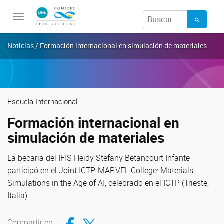
Toggle
navigation
Noticias / Formación internacional en simulación de materiales
Escuela Internacional
Formación internacional en
simulación de materiales
La becaria del IFIS Heidy Stefany Betancourt Infante
participó en el Joint ICTP-MARVEL College: Materials
Simulations in the Age of AI, celebrado en el ICTP (Trieste,
Italia).
Compartir en Facebook
Compartir en Twitter
Compartir en