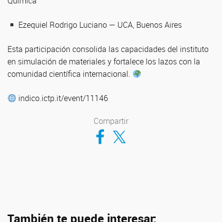
Química
Ezequiel Rodrigo Luciano — UCA, Buenos Aires
Esta participación consolida las capacidades del instituto
en simulación de materiales y fortalece los lazos con la
comunidad científica internacional.
indico.ictp.it/event/11146
Compartir
Compartir en Facebook
Compartir en Twitter
También te puede interesar: