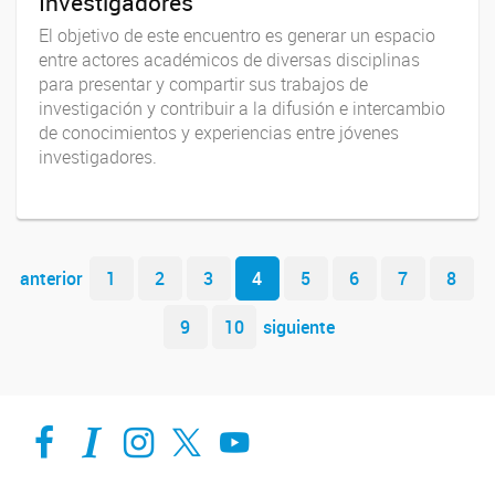
Investigadores
El objetivo de este encuentro es generar un espacio
entre actores académicos de diversas disciplinas
para presentar y compartir sus trabajos de
investigación y contribuir a la difusión e intercambio
de conocimientos y experiencias entre jóvenes
investigadores.
Navegador de artículos
anterior
1
2
3
4
5
6
7
8
9
10
siguiente
Facebook
Intranet-IFIS
Instagram
X
YouTube