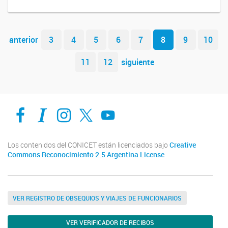
Navegador de artículos
anterior
3
4
5
6
7
8
9
10
11
12
siguiente
Facebook
Intranet-IFIS
Instagram
X
YouTube
Los contenidos del CONICET están licenciados bajo
Creative
Commons Reconocimiento 2.5 Argentina License
VER REGISTRO DE OBSEQUIOS Y VIAJES DE FUNCIONARIOS
VER VERIFICADOR DE RECIBOS