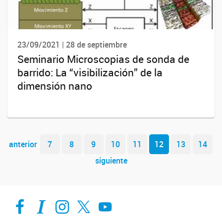
23/09/2021 | 28 de septiembre
Seminario Microscopias de sonda de
barrido: La “visibilización” de la
dimensión nano
Navegador de artículos
anterior
7
8
9
10
11
12
13
14
siguiente
Facebook
Intranet-IFIS
Instagram
X
YouTube